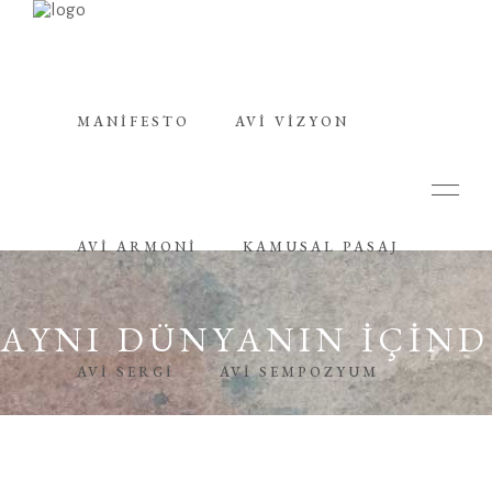
MANIFESTO
AVI VIZYON
AVI ARMONI
KAMUSAL PASAJ
AYNI DÜNYANIN İÇİND
AVİ SERGI
AVİ SEMPOZYUM